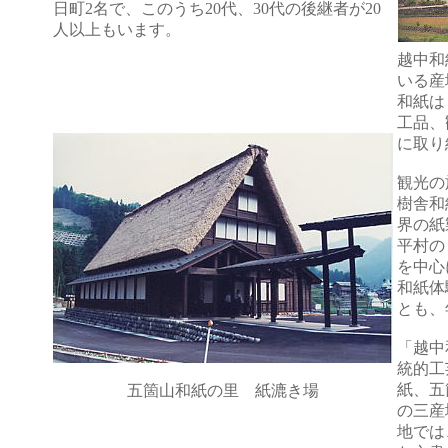
日町2名で、このうち20代、30代の後継者が20
人以上もいます。
越中和
いる産
和紙は
工品、
に取り
観光の
樹舎和
界の紙
平村の
を中心
和紙体
とも、
「越中
統的工
紙、五
五箇山和紙の里 紙漉き場
の三産
地では