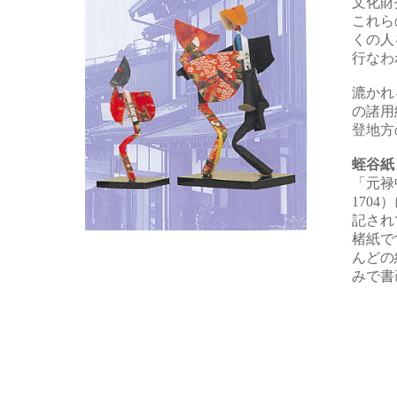
文化財
これら
くの人
行なわ
漉かれ
の諸用
登地方
蛭谷紙
「元禄
170
記され
楮紙で
んどの
みで書