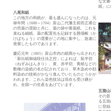
な文書
紙」に
八尾和紙
この地方の和紙が、最も盛んになったのは、元
禄年間（1688～1704）富山二代藩主前田正甫公
の売薬の奨励と共に、薬の袋や膏薬紙、これを
束ねる細紙、薬の配置先を記録する懸場帳（か
けばちょう）の需要がこの地に集中し、急速に
発展したものであります。
慶応元年（1865）富山市内の紙商から出された
「新出紙御値段仕法之控」によれば、鼠半切
（ねずみはんきり）、黄、赤半切、青紙などの
数種の染紙の名が記されており、草木染めや顔
料染めの技術がかなり進んでいたものとうかが
われます。これら染色技法は現在も受け継が
れ、全国一の生産をあげています。
五箇山
その昔
る五箇
に登録