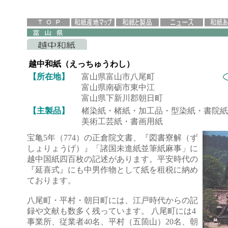
越中和紙（えっちゅうわし）
【所在地】
富山県富山市八尾町
富山県南砺市東中江
富山県下新川郡朝日町
【主製品】
楮染紙・楮紙・加工品・型染紙・書院紙
美術工芸紙・書画用紙
宝亀5年（774）の正倉院文書、『図書寮解（ず
しょりょうげ）』「諸国未進紙並筆紙麻事」に
越中国紙四百枚の記述があります。平安時代の
『延喜式』にも中男作物として紙を租税に納め
ております。
八尾町・平村・朝日町には、江戸時代からの記
録や文献も数多く残っています。 八尾町には4
事業所、従業者40名、平村（五箇山）20名、朝