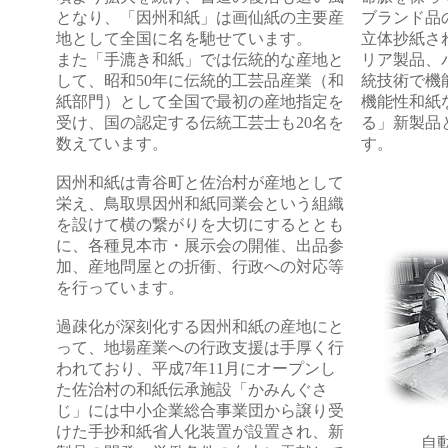
となり、「因州和紙」は画仙紙の主要産
ブランド品
地として全国に名を馳せています。
立体抄紙さ
また「手漉き和紙」では伝統的な産地と
リア製品、
して、昭和50年に伝統的工芸品産業（和
統技術で機
紙部門）として全国で最初の産地指定を
機能性和紙
受け、国の認定する伝統工芸士も20名を
る」新製品
数えています。
す。
因州和紙は青谷町と佐治村が産地として
栄え、鳥取県因州和紙同業会という組織
を設けて横の繋がりを大切にするととも
に、各種見本市・展示会の開催、出品参
加、産地問屋との折衝、行政への対応等
を行っています。
過疎化が深刻化する因州和紙の産地にと
って、地場産業への行政支援は手厚く行
われており、平成7年11月にオープンし
た佐治村の和紙伝承施設「かみんぐさ
じ」には中小企業総合事業団から譲り受
けた手抄和紙省人化装置が設置され、新
自