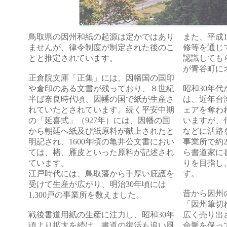
鳥取県の因州和紙の起源は定かではあり
また、平成
ませんが、律令制度が制定された後のこ
修等を通じ
とと推定されています。
認識しても
が青谷町に
正倉院文庫「正集」には、因幡国の国印
や倉印のある文書が残っており、８世紀
昭和30年
半ば奈良時代頃、因幡の国で紙が生産さ
は、近年台
れていたとされています。続く平安中期
ェアを奪わ
の「延喜式」（927年）には、因幡の国
いますが、
から朝廷へ紙及び紙原料が献上されたと
などに活路
明記され、1600年頃の亀井公文書におい
事業所で約
ては、楮、雁皮といった原料が記述され
ら書道家に
ています。
りを目指し
江戸時代には、鳥取藩から手厚い庇護を
す。
受けて生産が広がり、明治30年頃には
昔から因州
1,300戸の事業所を数えました。
「因州筆切
戦後書道用紙の生産に注力し、昭和30年
広く売り出
頃より拡大を続け、書道の復活も追い風
命脈を保っ