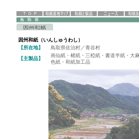
因州和紙（いんしゅうわし）
【所在地】
鳥取県佐治村／青谷村
画仙紙・楮紙・三椏紙・書道半紙・大
【主製品】
色紙・和紙加工品