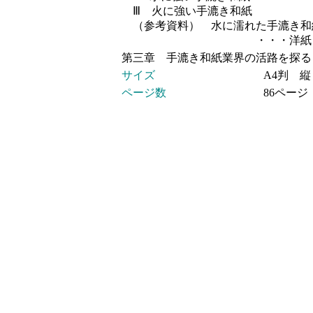
Ⅲ 火に強い手漉き和紙
（参考資料） 水に濡れた手漉き和
・・・洋紙と比
第三章 手漉き和紙業界の活路を探る
サイズ
A4判 縦
ページ数
86ページ