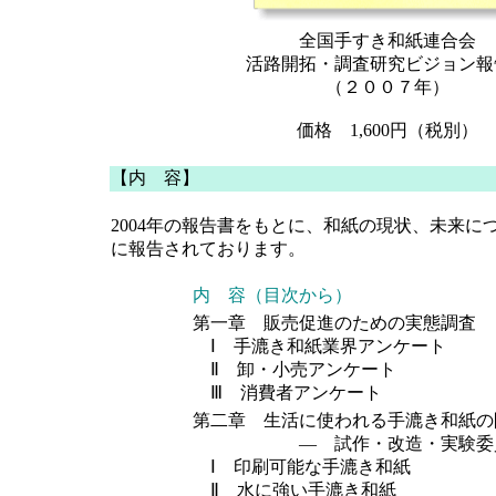
全国手すき和紙連合会
活路開拓・調査研究ビジョン報
（２００７年）
価格 1,600円（税別）
【内 容】
2004年の報告書をもとに、和紙の現状、未来に
に報告されております。
内 容（目次から）
第一章 販売促進のための実態調査
Ⅰ 手漉き和紙業界アンケート
Ⅱ 卸・小売アンケート
Ⅲ 消費者アンケート
第二章 生活に使われる手漉き和紙の
― 試作・改造・実験委員
Ⅰ 印刷可能な手漉き和紙
Ⅱ 水に強い手漉き和紙