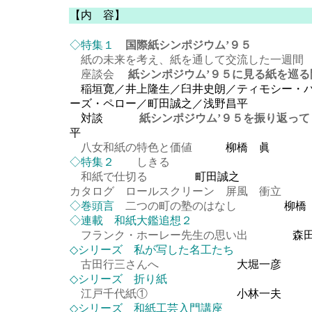
【内 容】
◇特集１
国際紙シンポジウム’９５
紙の未来を考え、紙を通して交流した一週間
座談会
紙シンポジウム’９５に見る紙を巡る
稲垣寛／井上隆生／臼井史朗／ティモシー・
ーズ・ペロー／町田誠之／浅野昌平
対談
紙シンポジウム’９５を振り返
平
八女和紙の特色と価値
柳橋 眞
◇特集２
しきる
和紙で仕切る
町田誠之
カタログ ロールスクリーン 屏風 衝立
◇巻頭言
二つの町の塾のはなし
柳橋
◇連載 和紙大鑑追想２
フランク・ホーレー先生の思い出
森
◇シリーズ 私が写した名工たち
古田行三さんへ
大堀一彦
◇シリーズ 折り紙
江戸千代紙①
小林一夫
◇シリーズ 和紙工芸入門講座