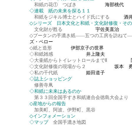
和紙の花① つばき
海部桃代
◇連載 紙の未来を探る１１
和紙をジキル博士とハイド氏にする
酒井
◇シリーズ 日本文化と和紙・文化財修復・そ
文化財が甦る
宇佐美直治
◇ブータンの手漉き紙――五つの工房を訪ねて
ズ・ペロー
◇紙と造形
伊部京子の世界
◇和紙雑感
井上隆夫
◇大壷紙からトイレットロールまでⅡ
関野
◇文化財修復の現場から２
坂本 
◇私の千代紙
姫田道子
◇誌上ショッピング
修善寺凧
◇和紙に未来はあるのか
第３３回全国手すき和紙連合会徳島大会より
◇産地からの報告
加美町、阿波、伊野町、黒谷
◇インフォメーション
◇マップ
全国手漉き地図