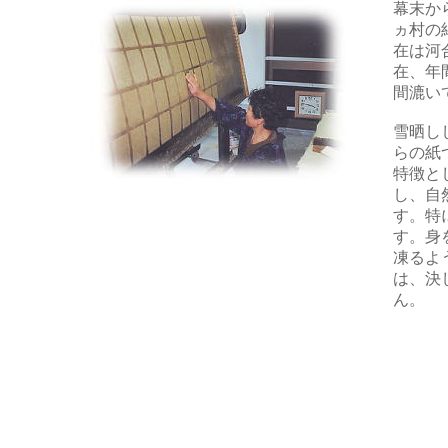
幕末か
ヵ村の
在は河
在、年
間漉い
雪晒し
らの紙
特徴と
し、自
す。特
す。身
凍るよ
は、決
ん。