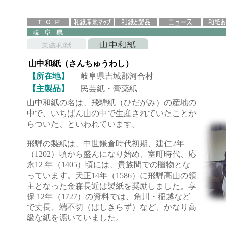
山中和紙（さんちゅうわし）
【所在地】
岐阜県吉城郡河合村
【主製品】
民芸紙・膏薬紙
山中和紙の名は、飛騨紙（ひだがみ）の産地の
中で、いちばん山の中で生産されていたことか
らついた、といわれています。
飛騨の製紙は、中世鎌倉時代初期、建仁2年
（1202）頃から盛んになり始め、室町時代、応
永12 年（1405）頃には、貴族間での贈物とな
っています。天正14年（1586）に飛騨高山の領
主となった金森長近は製紙を奨励しました。享
保 12年（1727）の資料では、角川・稲越など
で丈長、端不切（はしきらず）など、かなり高
級な紙を漉いていました。