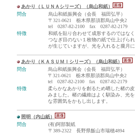
あかり（ＬＵＮＡシリーズ）（烏山和紙）
問合
烏山和紙振興会（会長 福田弘平）
〒321-0621 栃木県那須郡烏山中央2
tel 0287-82-2100 fax 0287-82-2179
特徴
和紙を貼り合わせて成形するのではなく
つなぎ目のない１枚物の紙で仕上げられ
が生じていますが、光を入れると朧月に
あかり（ＫＡＳＵＭＩシリーズ）（烏山和紙）
問合
烏山和紙振興会（会長 福田弘平）
〒321-0621 栃木県那須郡烏山中央2
tel 0287-82-2100 fax 0287-82-2179
特徴
柔らかなあかりを創るため晒した楮の皮
みました。楮の繊維はよく馴染み、光を
な雰囲気をかもし出します。
照明（内山紙）
問合
(有)阿部製紙
〒389-2322 長野県飯山市瑞穂4894