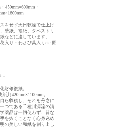
m・450mm×600mm・
mm×1800mm
スをせず天日乾燥で仕上げ
、壁紙、襖紙、タペストリ
紙などに適しています。
入り・わさび葉入りetc.原
-1
化財修復紙。
紙判420mm×1100mm。
自ら収穫し、それを丹念に
一つである千種川源流の清
学薬品は一切使わず、昔な
手を抜くことなく心身込め
明の美しい和紙を創り出し