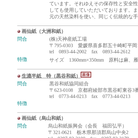
ています。それゆえその保存性と安全性
しても使用していただいております。ま
元の天然染料を使い、同じく伝統的な手
画仙紙（大洲和紙）
問合
(株)天神産紙工場
〒795-0303 愛媛県喜多郡五十崎町平岡12
tel 0893-44-2002 fax 0893-44-2612
特徴
サイズ 1360mm×350mm 原料は麻、
生漉半紙 特（黒谷和紙）
問合
黒谷和紙協同組合
〒623-0108 京都府綾部市黒谷町東谷3
tel 0773-44-0213 fax 0773-44-0213
特徴
画仙紙（烏山和紙）
問合
烏山和紙振興会（会長 福田弘平）
〒321-0621 栃木県那須郡烏山中央2