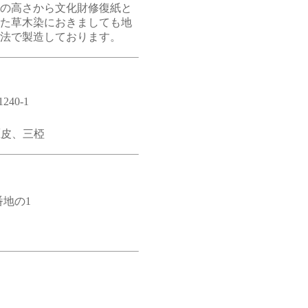
の高さから文化財修復紙と
た草木染におきましても地
法で製造しております。
40-1
雁皮、三椏
番地の1