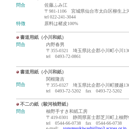
問合
佐藤ふみ江
〒981-1106 宮城県仙台市太白区柳生上河
tel
022-241-3044
特徴
原料は楮皮100%
書道用紙（小川和紙）
問合
内野春男
〒355-0321 埼玉県比企郡小川町小川13
tel 0493-72-0861
書道用紙（小川和紙）
関根隆吉
問合
〒355-0327 埼玉県比企郡小川町腰越13
tel 0493-72-5202 fax 0493-72-5202
不二の紙（駿河柚野紙）
問合
柚野手すき和紙工房
〒419-0301 静岡県富士郡芝川町上柚野90
tel 0544-66-0738 fax 0544-66-0738
e-mail:
yunotesukiwashi@po3.across.or.jp