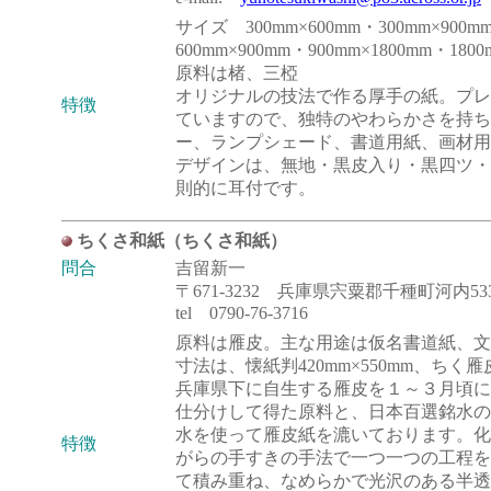
サイズ 300mm×600mm・300mm×900m
600mm×900mm・900mm×1800mm・1800
原料は楮、三椏
オリジナルの技法で作る厚手の紙。プレ
特徴
ていますので、独特のやわらかさを持ち
ー、ランプシェード、書道用紙、画材用
デザインは、無地・黒皮入り・黒四ツ・葛
則的に耳付です。
ちくさ和紙（ちくさ和紙）
問合
吉留新一
〒671-3232 兵庫県宍粟郡千種町河内533
tel 0790-76-3716
原料は雁皮。主な用途は仮名書道紙、文
寸法は、懐紙判420mm×550mm、ちく雁皮
兵庫県下に自生する雁皮を１～３月頃に
仕分けして得た原料と、日本百選銘水の
水を使って雁皮紙を漉いております。化
特徴
がらの手すきの手法で一つ一つの工程を
て積み重ね、なめらかで光沢のある半透