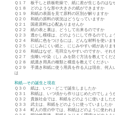
Ｑ１７ 板干しと鉄板乾燥で、紙に差が生じるのはな
Ｑ１８ どのような形や大きさの紙ができますか
Ｑ１９ 和紙の表面を見て原料の区別が解りますか
Ｑ２０ 和紙の原料の状況はどうなっていますか
Ｑ２１ 国産原料は心配ありませんか
Ｑ２２ 紙の表と裏は、どうして出来るのですか
Ｑ２３ 透かし模様は、どのようにして作るのでしょ
Ｑ２４ 和紙に色をつけるには、どんな材料を使いま
Ｑ２５ にじみにくい紙と、にじみやすい紙がありま
Ｑ２６ 和紙はなぜ、毛羽立ちやすいのですか。それ
Ｑ２７ 虫喰いや染（し）みを防ぐ方法を教えてくだ
Ｑ２８ 紙漉き用具の種類と構造を教えてください
Ｑ２９ 手漉き和紙に使う用具を作る人は現在、何人
は
和紙―その誕生と現在
Ｑ３０ 紙は、いつ・どこで誕生しましたか
Ｑ３１ 和紙は、いつ頃から作りはじめたのでしょう
Ｑ３２ 貴族社会では、和紙をどのように使いました
Ｑ３３ 武士は、和紙をどのように使っていましたか
Ｑ３４ 町人の世の中では、和紙はどのように使われ