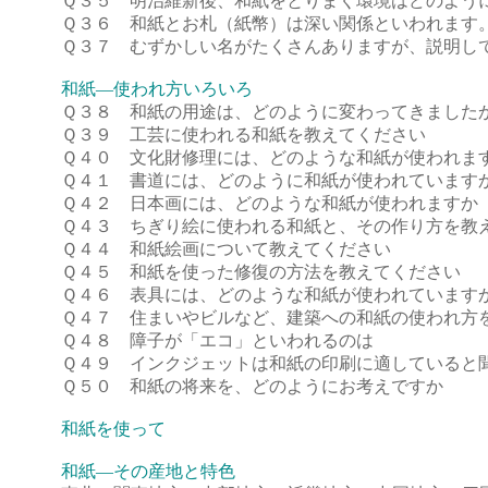
Ｑ３５ 明治維新後、和紙をとりまく環境はどのよう
Ｑ３６ 和紙とお札（紙幣）は深い関係といわれます
Ｑ３７ むずかしい名がたくさんありますが、説明し
和紙―使われ方いろいろ
Ｑ３８ 和紙の用途は、どのように変わってきました
Ｑ３９ 工芸に使われる和紙を教えてください
Ｑ４０ 文化財修理には、どのような和紙が使われま
Ｑ４１ 書道には、どのように和紙が使われています
Ｑ４２ 日本画には、どのような和紙が使われますか
Ｑ４３ ちぎり絵に使われる和紙と、その作り方を教
Ｑ４４ 和紙絵画について教えてください
Ｑ４５ 和紙を使った修復の方法を教えてください
Ｑ４６ 表具には、どのような和紙が使われています
Ｑ４７ 住まいやビルなど、建築への和紙の使われ方
Ｑ４８ 障子が「エコ」といわれるのは
Ｑ４９ インクジェットは和紙の印刷に適していると
Ｑ５０ 和紙の将来を、どのようにお考えですか
和紙を使って
和紙―その産地と特色