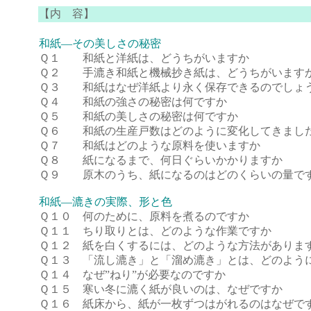
【内 容】
和紙―その美しさの秘密
Ｑ１ 和紙と洋紙は、どうちがいますか
Ｑ２ 手漉き和紙と機械抄き紙は、どうちがいます
Ｑ３ 和紙はなぜ洋紙より永く保存できるのでしょ
Ｑ４ 和紙の強さの秘密は何ですか
Ｑ５ 和紙の美しさの秘密は何ですか
Ｑ６ 和紙の生産戸数はどのように変化してきまし
Ｑ７ 和紙はどのような原料を使いますか
Ｑ８ 紙になるまで、何日ぐらいかかりますか
Ｑ９ 原木のうち、紙になるのはどのくらいの量で
和紙―漉きの実際、形と色
Ｑ１０ 何のために、原料を煮るのですか
Ｑ１１ ちり取りとは、どのような作業ですか
Ｑ１２ 紙を白くするには、どのような方法がありま
Ｑ１３ 「流し漉き」と「溜め漉き」とは、どのよう
Ｑ１４ なぜ”ねり”が必要なのですか
Ｑ１５ 寒い冬に漉く紙が良いのは、なぜですか
Ｑ１６ 紙床から、紙が一枚ずつはがれるのはなぜで