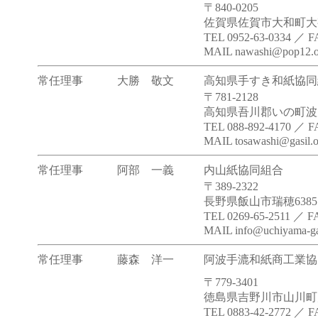
〒840-0205
佐賀県佐賀市大和町大字
TEL 0952-63-0334 ／ F
MAIL nawashi@pop12.od
常任理事
大勝 敬文
高知県手すき和紙協同
〒781-2128
高知県吾川郡いの町波川2
TEL 088-892-4170 ／ F
MAIL tosawashi@gasil.o
常任理事
阿部 一義
内山紙協同組合
〒389-2322
長野県飯山市瑞穂6385
TEL 0269-65-2511 ／ F
MAIL info@uchiyama-ga
常任理事
藤森 洋一
阿波手漉和紙商工業協
〒779-3401
徳島県吉野川市山川町川
TEL 0883-42-2772 ／ F