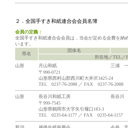
２．全国手すき和紙連合会会員名簿
会員の定義：
全国手すき和紙連合会会員は，当会が定める会費を納
います。
団体名
県名
所在地／TEL／F
山形
月山和紙
三浦 
〒990-0721
山形県西村山郡西川町大井沢3425-24
TEL 0237-76-2088 ／ FAX 0237-76-2088
山形
長谷川和紙工房
長谷川
〒999-7545
山形県鶴岡市大字矢引堰口183-3
TEL 0235-64-1177 ／ FAX 0235-64-1157
新潟
越後生紙振興会
今井 