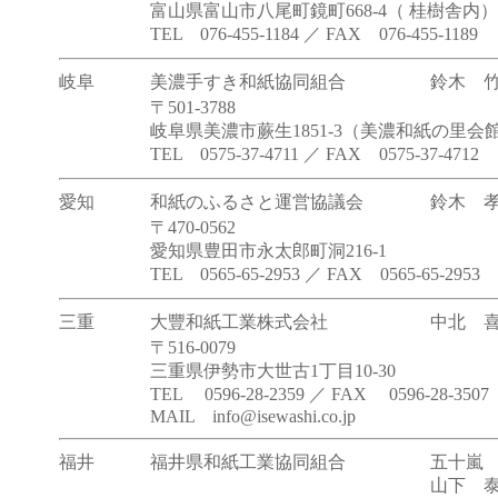
富山県富山市八尾町鏡町668-4（ 桂樹舎内）
TEL 076-455-1184 ／ FAX 076-455-1189
岐阜
美濃手すき和紙協同組合
鈴木 
〒501-3788
岐阜県美濃市蕨生1851-3（美濃和紙の里会
TEL 0575-37-4711 ／ FAX 0575-37-4712
愛知
和紙のふるさと運営協議会
鈴木 
〒470-0562
愛知県豊田市永太郎町洞216-1
TEL 0565-65-2953 ／ FAX 0565-65-2953
三重
大豐和紙工業株式会社
中北 
〒516-0079
三重県伊勢市大世古1丁目10-30
TEL 0596-28-2359 ／ FAX 0596-28-3507
MAIL info@isewashi.co.jp
福井
福井県和紙工業協同組合
五十嵐
山下 