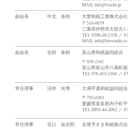
MAIL info@washi.jp
副会長
中北 喜得
大豐和紙工業株式会社
〒516-0079
三重県伊勢市大世古1-10
TEL 0596-28-2359 ／ F
MAIL info@isewashi.co.
副会長
吉田 泰樹
富山県和紙協同組合
〒939-2341
富山県富山市八尾町鏡町
TEL 076-455-1184 ／ F
常任理事
沼井 光博
大洲手漉和紙協同組合
〒795-0303
愛媛県喜多郡内子町平岡甲
TEL 0893-44-2002 ／ F
常任理事
谷口 祐次郎
名尾手すき和紙株式会