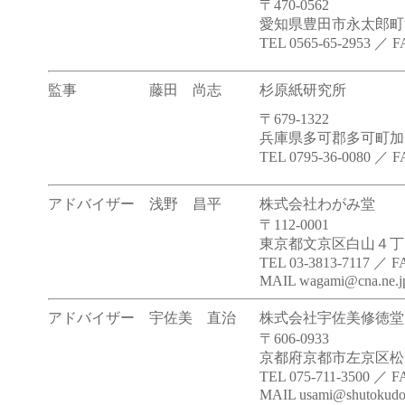
〒470-0562
愛知県豊田市永太郎町洞2
TEL 0565-65-2953 ／ F
監事
藤田 尚志
杉原紙研究所
〒679-1322
兵庫県多可郡多可町加美
TEL 0795-36-0080 ／ F
アドバイザー
浅野 昌平
株式会社わがみ堂
〒112-0001
東京都文京区白山４丁目
TEL 03-3813-7117 ／ F
MAIL wagami@cna.ne.j
アドバイザー
宇佐美 直治
株式会社宇佐美修徳堂
〒606-0933
京都府京都市左京区松ヶ
TEL 075-711-3500 ／ F
MAIL usami@shutokudo.