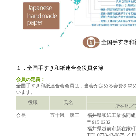
１．全国手すき和紙連合会役員名簿
会員の定義：
全国手すき和紙連合会会員は，当会が定める会費を納
います。
役職
氏名
所在地／T
会長
五十嵐 康三
福井県和紙工業協同組
〒915-0232
福井県越前市新在家町8
TEL 0778-43-0875 ／ F