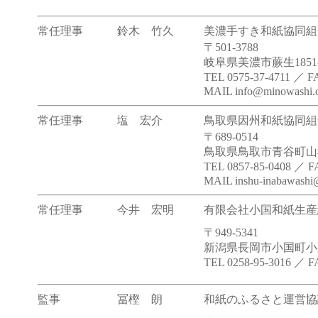
常任理事
鈴木 竹久
美濃手すき和紙協同組
〒501-3788
岐阜県美濃市蕨生185
TEL 0575-37-4711 ／ F
MAIL info@minowashi.o
常任理事
塩 宏介
鳥取県因州和紙協同組
〒689-0514
鳥取県鳥取市青谷町山根1
TEL 0857-85-0408 ／ F
MAIL inshu-inabawashi@
常任理事
今井 宏明
有限会社小国和紙生産
〒949-5341
新潟県長岡市小国町小栗
TEL 0258-95-3016 ／ F
監事
冨樫 朗
和紙のふるさと運営協