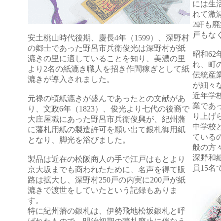
には生
れて激
2軒も
戸もな
安土桃山時代後期、慶長4年（1599）、深野村
の郷士であった野呂市兵衛俊光は深野村が紙
昭和6
漉きの里に適していることを知り、美濃の里
れ、町
より2名の紙漉き職人を招き作間稼ぎとして紙
伝統産
漉きが導入されました。
が細々
近年学
元禄の頃紙漉きが盛んであったとの文献があ
業であ
り、文政6年（1823）、俊光より七代の後裔で
り上げ
大庄屋職にあった野呂市兵衛俊興が、紀州藩
中学校
に藩札用紙の製造許可を願い出て銀札御用紙
ている
となり、脚光を浴びました。
般の方
深野和
製品は近在の松阪商人の手で江戸はもとより
員15
京大坂までも商われたために、名声を得て販
路は拡大し、深野村250戸の内実に200戸が紙
漉きで渡世をしていたという記録もありま
す。
特に紀州藩の銀札は、伊勢飛地松坂銀札と呼