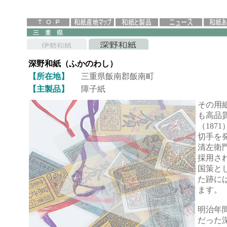
深野和紙（ふかのわし）
【所在地】
三重県飯南郡飯南町
【主製品】
障子紙
その用
も高品
（187
切手を
清左衛
採用さ
国策と
た跡に
ます。
明治年間
だった