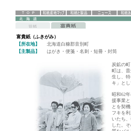
富貴紙（ふきがみ）
【所在地】
北海道白糠郡音別町
【主製品】
はがき・便箋・名刺・短冊・封筒
炭鉱の町
町は、昔
生し、特
キ」とし
昭和62
援事業と
とを契機
フキを利
いたち、
した。そ