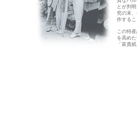
質なパル
とが判明
究の末、
作するこ
この特産
を高めた
「富貴紙