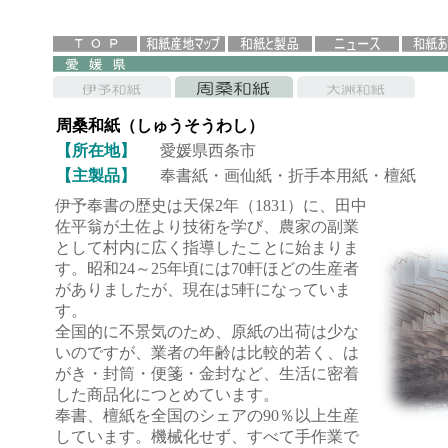
周桑和紙（しゅうそうわし）
【所在地】
愛媛県西条市
【主製品】
奉書紙・画仙紙・折手本用紙・檀紙
伊予奉書の歴史は天保2年（1831）に、田中
佐平翁が土佐より技術を学び、農家の副業
として村内に広く指導したことに始まりま
す。昭和24～25年頃には70軒ほどの生産者
がありましたが、現在は5軒になっていま
す。
全国的に不景気のため、原紙の出荷は少な
いのですが、業者の年齢は比較的若く、は
がき・封筒・便箋・金封など、生活に密着
した商品化につとめています。
奉書、檀紙を全国のシェアの90％以上生産
しています。機械化せず、すべて手作業で