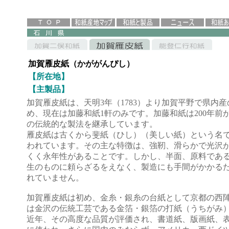
加賀雁皮紙（かががんぴし）
【所在地】
【主製品】
加賀雁皮紙は、天明3年（1783）より加賀平野で県内
め、現在は加藤和紙1軒のみです。加藤和紙は200年前
の伝統的な製法を継承しています。
雁皮紙は古くから斐紙（ひし）（美しい紙）という名
われています。その主な特徴は、強靭、滑らかで光沢
くく永年性があることです。しかし、半面、原料であ
生のものに頼らざるをえなく、製造にも手間がかかる
れていません。
加賀雁皮紙は初め、金糸・銀糸の台紙として京都の西
は金沢の伝統工芸である金箔・銀箔の打紙（うちがみ
近年、その高度な品質が評価され、書道紙、版画紙、